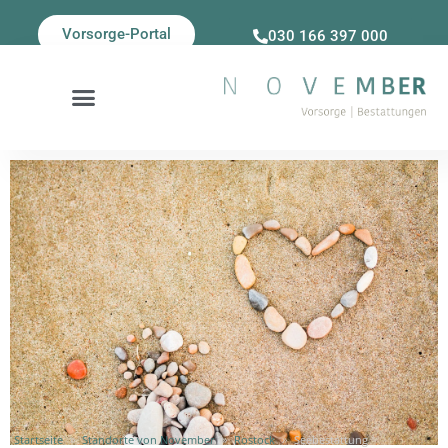
Vorsorge-Portal
030 166 397 000
Startseite
»
Standorte von November
»
Rostock
»
Seebestattung