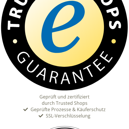
Geprüft und zertifiziert
durch Trusted Shops
Geprüfte Prozesse & Käuferschutz
SSL-Verschlüsselung