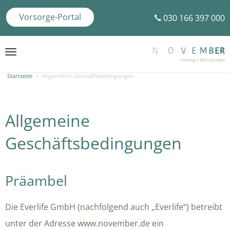
Vorsorge-Portal
030 166 397 000
Toggle
navigation
Startseite
»
Allgemeine Geschäftsbedingungen
Allgemeine
Geschäftsbedingungen
Präambel
Die Everlife GmbH (nachfolgend auch „Everlife“) betreibt
unter der Adresse www.november.de ein