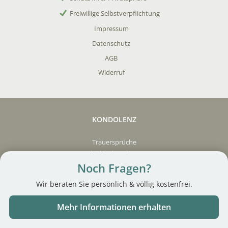
Freiwillige Selbstverpflichtung
Impressum
Datenschutz
AGB
Widerruf
KONDOLENZ
Trauersprüche
Beileidsbekundungen
Trauerkarte schreiben
Noch Fragen?
Kondolenzschreiben
Wir beraten Sie persönlich & völlig kostenfrei.
KOSTENFREIE ANGEBOTE
Mehr Informationen erhalten
Patientenverfügung