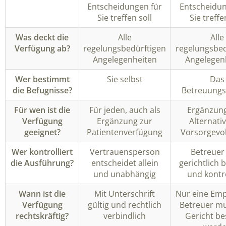
Entscheidungen für
Entscheidun
Sie treffen soll
Sie treffe
Was deckt die
Alle
Alle
Verfügung ab?
regelungsbedürftigen
regelungsbed
Angelegenheiten
Angelegen
Wer bestimmt
Sie selbst
Das
die Befugnisse?
Betreuungs
Für wen ist die
Für jeden, auch als
Ergänzung
Verfügung
Ergänzung zur
Alternati
geeignet?
Patientenverfügung
Vorsorgevo
Wer kontrolliert
Vertrauensperson
Betreuer
die Ausführung?
entscheidet allein
gerichtlich b
und unabhängig
und kontro
Wann ist die
Mit Unterschrift
Nur eine Emp
Verfügung
gültig und rechtlich
Betreuer m
rechtskräftig?
verbindlich
Gericht be