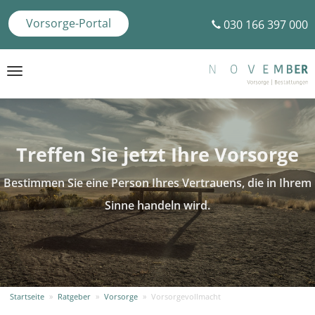
Vorsorge-Portal
030 166 397 000
Toggle
navigation
Treffen Sie jetzt Ihre Vorsorge
Bestimmen Sie eine Person Ihres Vertrauens, die in Ihrem
Sinne handeln wird.
Startseite
»
Ratgeber
»
Vorsorge
»
Vorsorgevollmacht