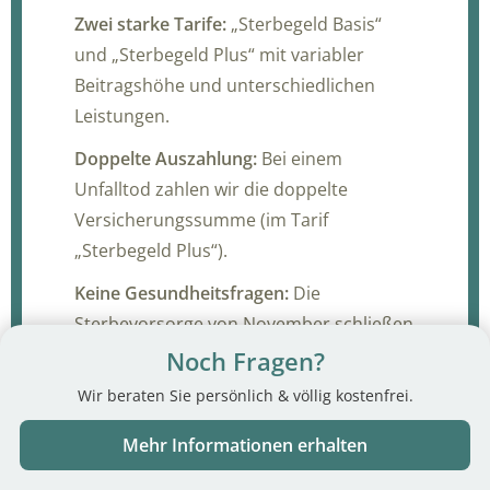
Zwei starke Tarife:
„Sterbegeld Basis“
und „Sterbegeld Plus“ mit variabler
Beitragshöhe und unterschiedlichen
Leistungen.
Doppelte Auszahlung:
Bei einem
Unfalltod zahlen wir die doppelte
Versicherungssumme (im Tarif
„Sterbegeld Plus“).
Keine Gesundheitsfragen:
Die
Sterbevorsorge von November schließen
Sie ohne Gesundheitsprüfung ab. Einfach
Noch Fragen?
und unkompliziert.
Wir beraten Sie persönlich & völlig kostenfrei.
Sterbegeld vom Profi:
Als bundesweit
Mehr Informationen erhalten
tätiger Bestatter kennen wir uns bestens
aus. Wir empfehlen eine