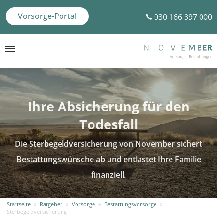
Vorsorge-Portal
030 166 397 000
Toggle
navigation
Ihre Absicherung für den
Todesfall
Die Sterbegeldversicherung von November sichert
Bestattungswünsche ab und entlastet Ihre Familie
finanziell.
Startseite
»
Ratgeber
»
Vorsorge
»
Bestattungsvorsorge
»
Sterbegeldversicherung