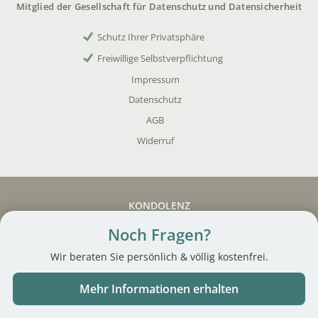
Mitglied der Gesellschaft für Datenschutz und Datensicherheit
Schutz Ihrer Privatsphäre
Freiwillige Selbstverpflichtung
Impressum
Datenschutz
AGB
Widerruf
KONDOLENZ
Noch Fragen?
Trauersprüche
Beileidsbekundungen
Wir beraten Sie persönlich & völlig kostenfrei.
Trauerkarte schreiben
Kondolenzschreiben
Mehr Informationen erhalten
KOSTENFREIE ANGEBOTE