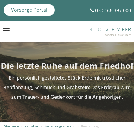
Vorsorge-Portal
030 166 397 000
Toggle
navigation
Die letzte Ruhe auf dem Friedhof
Ein persönlich gestaltetes Stück Erde mit tröstlicher
Bepflanzung, Schmuck und Grabstein: Das Erdgrab wird
zum Trauer- und Gedenkort für die Angehörigen.
Startseite
»
Ratgeber
»
Bestattungsarten
»
Erdbestattung