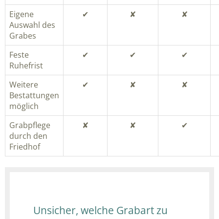
Eigene
✔︎
✘
✘
Auswahl des
Grabes
Feste
✔︎
✔︎
✔︎
Ruhefrist
Weitere
✔︎
✘
✘
Bestattungen
möglich
Grabpflege
✘
✘
✔︎
durch den
Friedhof
Unsicher, welche Grabart zu