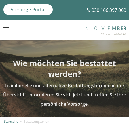
Vorsorge-Portal
030 166 397 000
Toggle
navigation
Wie möchten Sie bestattet
werden?
Traditionelle und alternative Bestattungsformen in der
Übersicht - informieren Sie sich jetzt und treffen Sie Ihre
persönliche Vorsorge.
Startseite
»
Bestattungsarten