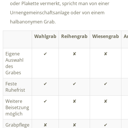
oder Plakette vermerkt, spricht man von einer
Urnengemeinschaftsanlage oder von einem
halbanonymen Grab.
Wahlgrab
Reihengrab
Wiesengrab
A
Eigene
✔︎
✘
✘
Auswahl
des
Grabes
Feste
✔︎
✔︎
✔︎
Ruhefrist
Weitere
✔︎
✘
✘
Beisetzung
möglich
Grabpflege
✘
✘
✔︎