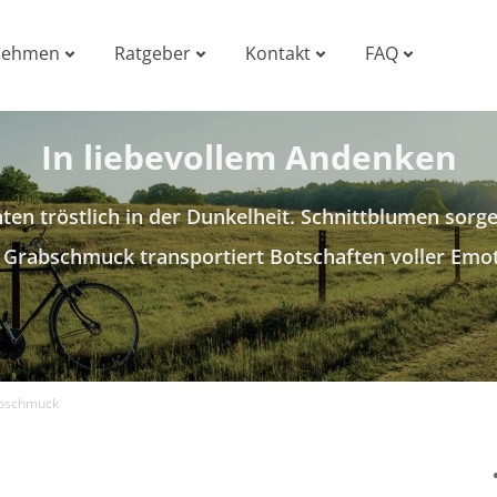
nehmen
Ratgeber
Kontakt
FAQ
In liebevollem Andenken
ten tröstlich in der Dunkelheit. Schnittblumen sorge
 Grabschmuck transportiert Botschaften voller Emo
bschmuck