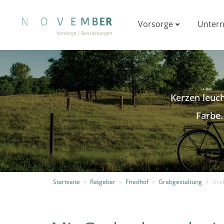
Vorsorge
Unter
Kerzen leuch
Farbe.
Startseite
»
Ratgeber
»
Friedhof
»
Grabgestaltung
»
Gra