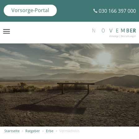
Vorsorge-Portal
030 166 397 000
Toggle
navigation
Startseite
»
Ratgeber
»
Erbe
»
Vermächtnis