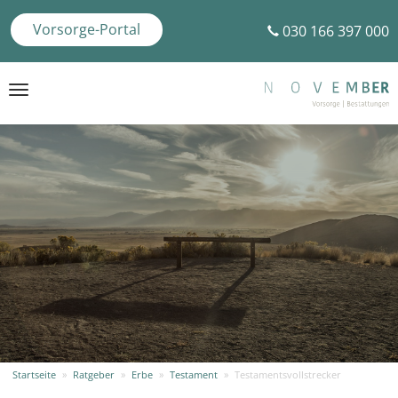
Vorsorge-Portal
030 166 397 000
Toggle
navigation
Startseite
»
Ratgeber
»
Erbe
»
Testament
»
Testamentsvollstrecker