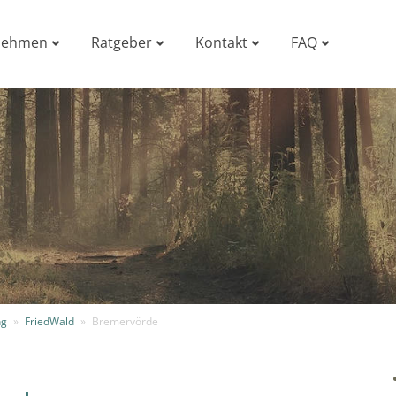
nehmen
Ratgeber
Kontakt
FAQ
ng
»
FriedWald
»
Bremervörde