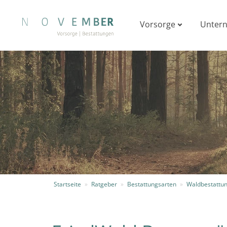
Vorsorge
Unter
Startseite
»
Ratgeber
»
Bestattungsarten
»
Waldbestattu