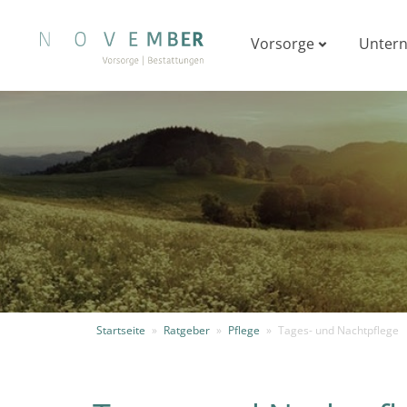
Vorsorge
Unter
Startseite
»
Ratgeber
»
Pflege
»
Tages- und Nachtpflege