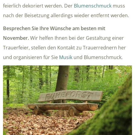
feierlich dekoriert werden. Der
Blumenschmuck
muss
nach der Beisetzung allerdings wieder entfernt werden.
Besprechen Sie Ihre Wünsche am besten mit
November.
Wir helfen Ihnen bei der Gestaltung einer
Trauerfeier, stellen den Kontakt zu Trauerrednern her
und organisieren für Sie
Musik
und Blumenschmuck.