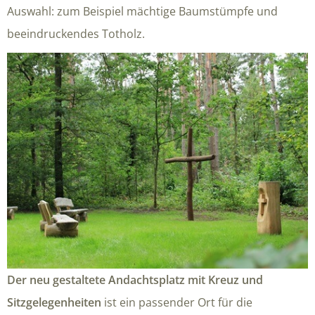
Auswahl: zum Beispiel mächtige Baumstümpfe und
beeindruckendes Totholz.
Der neu gestaltete Andachtsplatz mit Kreuz und
Sitzgelegenheiten
ist ein passender Ort für die