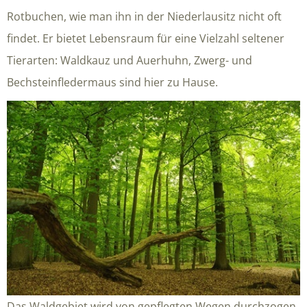
Rotbuchen, wie man ihn in der Niederlausitz nicht oft
findet. Er bietet Lebensraum für eine Vielzahl seltener
Tierarten: Waldkauz und Auerhuhn, Zwerg- und
Bechsteinfledermaus sind hier zu Hause.
Das Waldgebiet wird von gepflegten Wegen durchzogen,