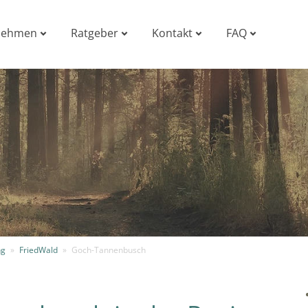
nehmen
Ratgeber
Kontakt
FAQ
ng
»
FriedWald
»
Goch-Tannenbusch