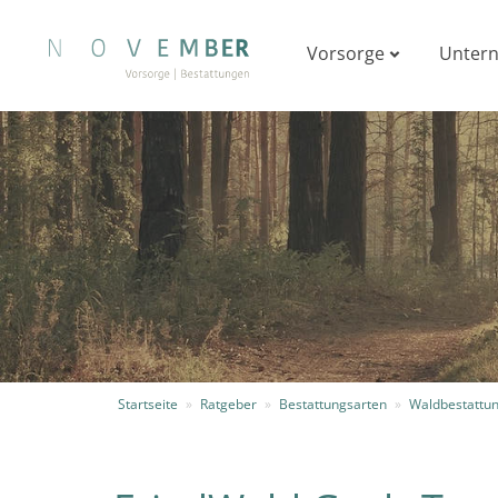
Vorsorge
Unter
Startseite
»
Ratgeber
»
Bestattungsarten
»
Waldbestattu