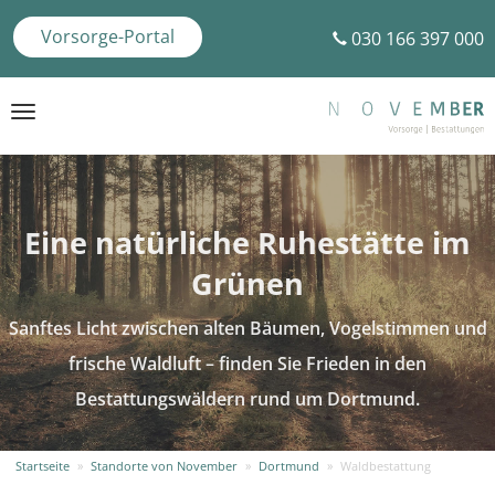
Vorsorge-Portal
030 166 397 000
Toggle
navigation
Eine natürliche Ruhestätte im
Grünen
Sanftes Licht zwischen alten Bäumen, Vogelstimmen und
frische Waldluft – finden Sie Frieden in den
Bestattungswäldern rund um Dortmund.
Startseite
»
Standorte von November
»
Dortmund
»
Waldbestattung