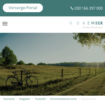
Vorsorge-Portal
030 166 397 000
Toggle
navigation
Startseite
»
Ratgeber
»
Todesfall
»
Hinterbliebenenrente
»
Waisenrente