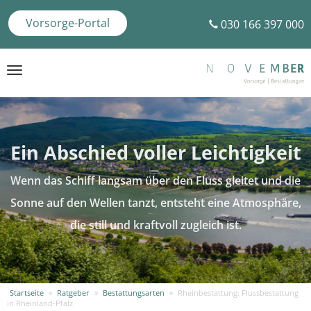
Vorsorge-Portal
030 166 397 000
Toggle
navigation
Ein Abschied voller Leichtigkeit
Wenn das Schiff langsam über den Fluss gleitet und die
Sonne auf den Wellen tanzt, entsteht eine Atmosphäre,
die still und kraftvoll zugleich ist.
Startseite
»
Ratgeber
»
Bestattungsarten
»
Rheinbestattung: Flussbestattung
in Rheinland-Pfalz