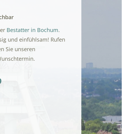
ichbar
ner
Bestatter in Bochum
.
ssig und einfühlsam! Rufen
en Sie unseren
Wunschtermin.
9