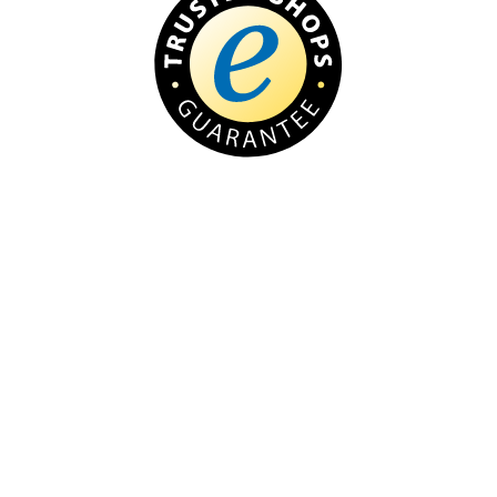
Transparenz
November ist seit 2017 nach den Qualitätskriterien von
Trusted Shops zertifiziert. Diese umfassen Bereiche wie
Datenschutz, Kosten und Zahlung, Lieferbedingungen und
Kundenservice. Im Portal von Trusted Shops haben schon
über tausend verifizierte Kunden ihre ehrliche Bewertung
hinterlassen.
Mehr erfahren