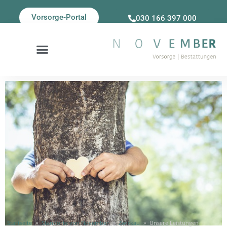
Vorsorge-Portal
030 166 397 000
Startseite
»
Standorte von November
»
Zwickau
»
Unsere Leistungen