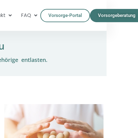
kt
FAQ
Vorsorge-Portal
Vorsorgeberatung
u
ehörige entlasten.