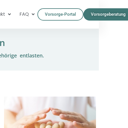
kt
FAQ
Vorsorge-Portal
Vorsorgeberatung
en
ehörige entlasten.