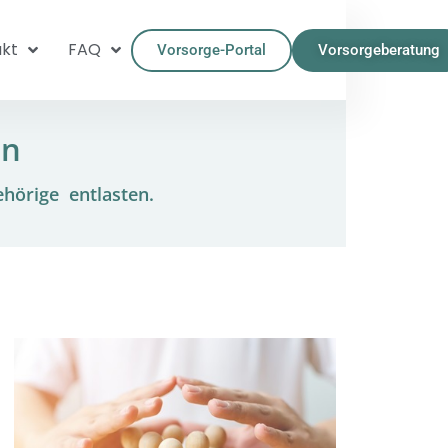
kt
FAQ
Vorsorge-Portal
Vorsorgeberatung
en
ehörige entlasten.