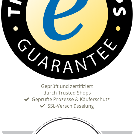
Geprüft und zertifiziert
durch Trusted Shops
Geprüfte Prozesse & Käuferschutz
SSL-Verschlüsselung