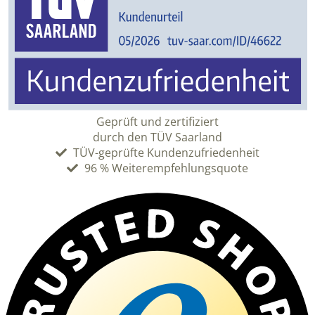
Geprüft und zertifiziert
durch den TÜV Saarland
TÜV-geprüfte Kundenzufriedenheit
96 % Weiterempfehlungsquote