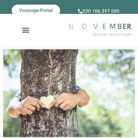
Vorsorge-Portal
030 166 397 000
Startseite
»
Standorte von November
»
Herne
»
Unsere Leistungen