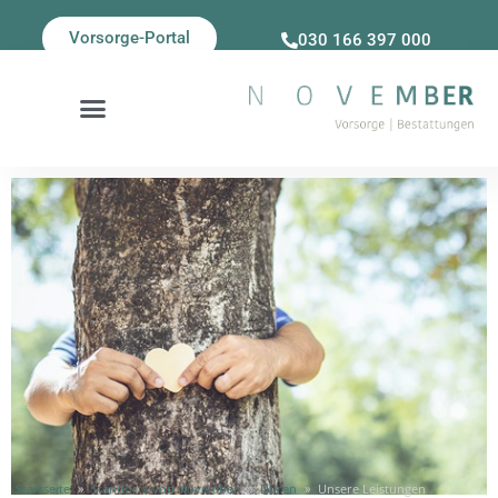
Vorsorge-Portal
030 166 397 000
Startseite
»
Standorte von November
»
Düren
»
Unsere Leistungen