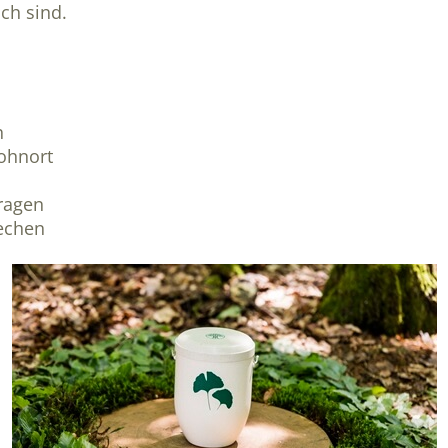
ch sind.
h
ohnort
ragen
echen