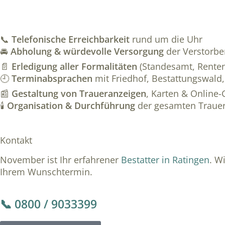
📞
Telefonische Erreichbarkeit
rund um die Uhr
🚘
Abholung & würdevolle Versorgung
der Verstorb
📄
Erledigung aller Formalitäten
(Standesamt, Renten
🕘
Terminabsprachen
mit Friedhof, Bestattungswald,
📰
Gestaltung von Traueranzeigen
, Karten & Online
🕯️
Organisation & Durchführung
der gesamten Trauer
Kontakt
November ist Ihr erfahrener
Bestatter in Ratingen
. W
Ihrem Wunschtermin.
📞 0800 / 9033399